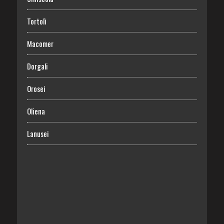
Tortolì
Macomer
Dorgali
Orosei
Oliena
Lanusei