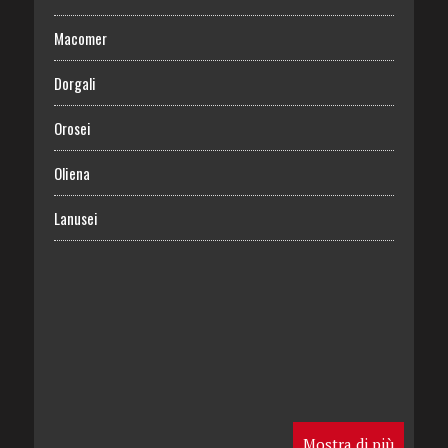
Macomer
Dorgali
Orosei
Oliena
Lanusei
Mostra di più