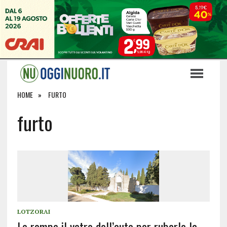
HOME
FURTO
furto
LOTZORAI
Le rompe il vetro dell’auto per rubarle la