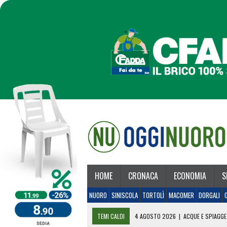
HOME
CRONACA
ECONOMIA
S
NUORO
SINISCOLA
TORTOLÌ
MACOMER
DORGALI
TEMI CALDI
4 AGOSTO 2026
|
ACQUE E SPIAGGE