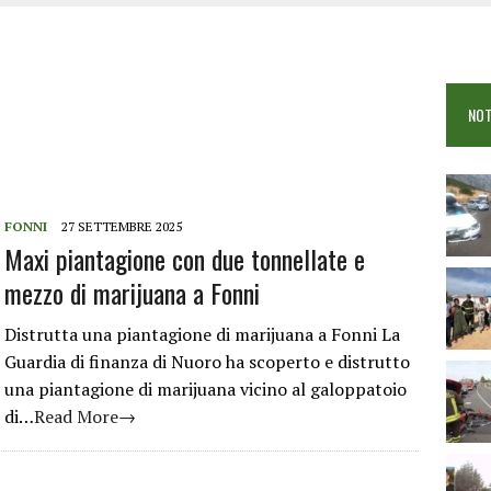
OSEI: FERITE QUATTRO PERSONE, DUE GRAVI
COME È STATO UCCISO SIMONE CONCAS
NTRO TRA 2 AUTO AL BIVIO PER FONNI, 5 FERITI
NOT
FONNI
27 SETTEMBRE 2025
Maxi piantagione con due tonnellate e
mezzo di marijuana a Fonni
Distrutta una piantagione di marijuana a Fonni La
Guardia di finanza di Nuoro ha scoperto e distrutto
una piantagione di marijuana vicino al galoppatoio
di…
Read More→