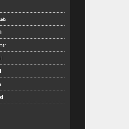
o
cola
lì
mer
li
i
a
ei