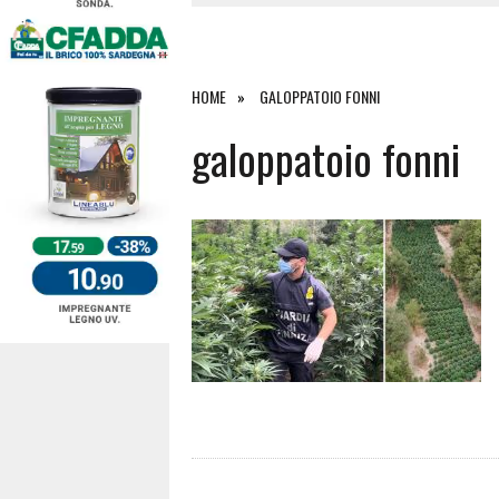
4 AGOSTO 2026
|
SCONTRO SULLA STRADA PER OR
27 LUGLIO 2026
|
OMICIDIO A BARI SARDO, ECCO 
26 LUGLIO 2026
|
PAURA SULLA 389: VIOLENTO SCO
HOME
GALOPPATOIO FONNI
6 AGOSTO 2026
|
galoppatoio fonni