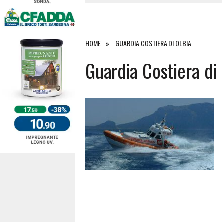
4 AGOSTO 2026
|
ACQUE E SPIAGGE SICURE 2026,
4 AGOSTO 2026
|
SCONTRO SULLA STRADA PER OR
27 LUGLIO 2026
|
OMICIDIO A BARI SARDO, ECCO 
HOME
GUARDIA COSTIERA DI OLBIA
7 AGOSTO 2026
|
TANCAU, MALORE SULLA SPIAGGIA
Guardia Costiera di 