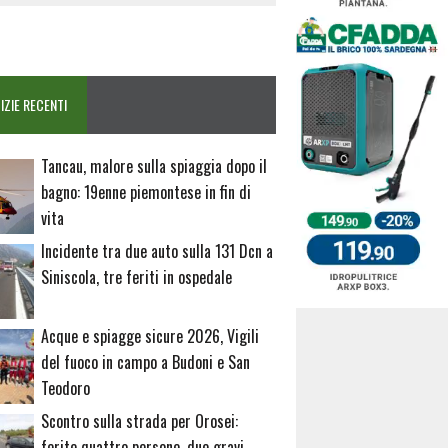
IZIE RECENTI
Tancau, malore sulla spiaggia dopo il
bagno: 19enne piemontese in fin di
vita
Incidente tra due auto sulla 131 Dcn a
Siniscola, tre feriti in ospedale
Acque e spiagge sicure 2026, Vigili
del fuoco in campo a Budoni e San
Teodoro
Scontro sulla strada per Orosei:
ferite quattro persone, due gravi