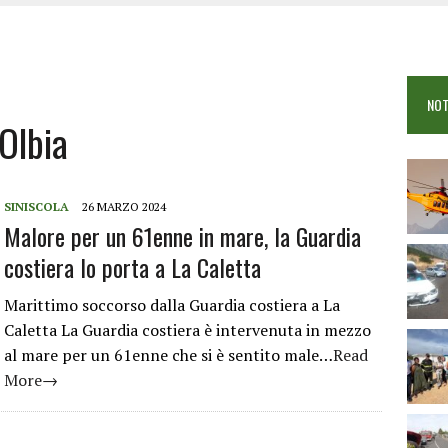
 VIGILI DEL FUOCO IN CAMPO A BUDONI E SAN TEODORO
OSEI: FERITE QUATTRO PERSONE, DUE GRAVI
COME È STATO UCCISO SIMONE CONCAS
NOT
 DOPO IL BAGNO: 19ENNE PIEMONTESE IN FIN DI VITA
Olbia
SINISCOLA
26 MARZO 2024
Malore per un 61enne in mare, la Guardia
costiera lo porta a La Caletta
Marittimo soccorso dalla Guardia costiera a La
Caletta La Guardia costiera è intervenuta in mezzo
al mare per un 61enne che si è sentito male…
Read
More→