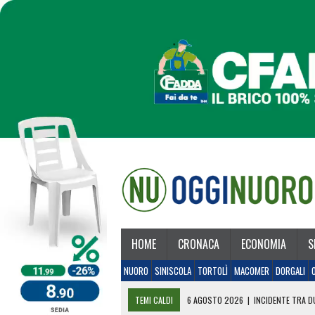
HOME
CRONACA
ECONOMIA
S
NUORO
SINISCOLA
TORTOLÌ
MACOMER
DORGALI
TEMI CALDI
6 AGOSTO 2026
|
INCIDENTE TRA DU