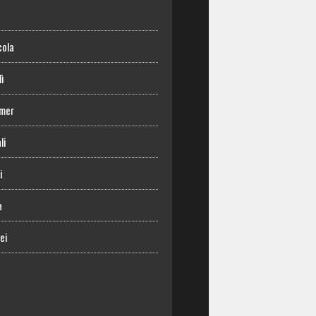
o
cola
lì
mer
li
i
a
ei