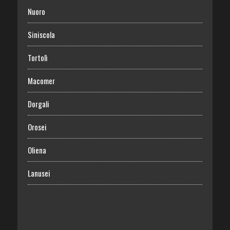
Nuoro
Siniscola
Tortolì
Macomer
Dorgali
Orosei
Oliena
Lanusei