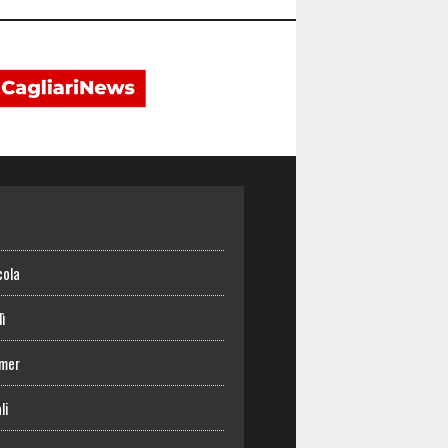
o
cola
lì
mer
li