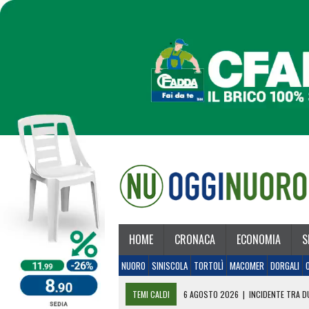
HOME
CRONACA
ECONOMIA
S
NUORO
SINISCOLA
TORTOLÌ
MACOMER
DORGALI
TEMI CALDI
6 AGOSTO 2026
|
INCIDENTE TRA DU