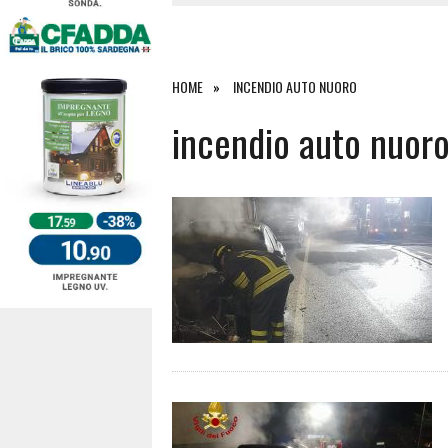
4 AGOSTO 2026
|
ACQUE E SPIAGGE SICURE 2026,
4 AGOSTO 2026
|
SCONTRO SULLA STRADA PER OR
27 LUGLIO 2026
|
OMICIDIO A BARI SARDO, ECCO 
HOME
INCENDIO AUTO NUORO
7 AGOSTO 2026
|
TANCAU, MALORE SULLA SPIAGGIA
incendio auto nuor