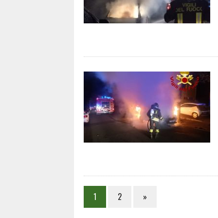
1
2
»