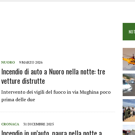
 VIGILI DEL FUOCO IN CAMPO A BUDONI E SAN TEODORO
OSEI: FERITE QUATTRO PERSONE, DUE GRAVI
COME È STATO UCCISO SIMONE CONCAS
NOT
 DOPO IL BAGNO: 19ENNE PIEMONTESE IN FIN DI VITA
o
NUORO
9 MARZO 2026
Incendio di auto a Nuoro nella notte: tre
vetture distrutte
Intervento dei vigili del fuoco in via Mughina poco
prima delle due
CRONACA
31 DICEMBRE 2025
Incendio in un’auto, paura nella notte a