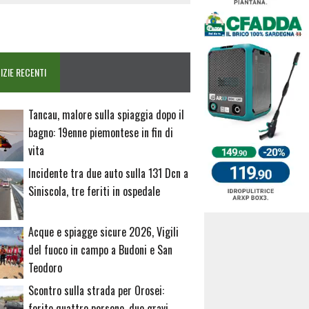
IZIE RECENTI
Tancau, malore sulla spiaggia dopo il
bagno: 19enne piemontese in fin di
vita
Incidente tra due auto sulla 131 Dcn a
Siniscola, tre feriti in ospedale
Acque e spiagge sicure 2026, Vigili
del fuoco in campo a Budoni e San
Teodoro
Scontro sulla strada per Orosei:
ferite quattro persone, due gravi