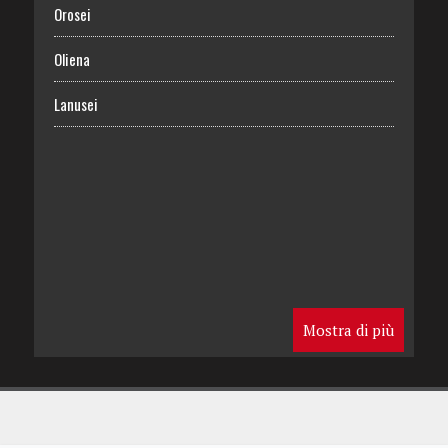
Orosei
Oliena
Lanusei
Mostra di più