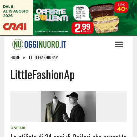
HOME
LITTLEFASHIONAP
LittleFashionAp
ONIFERI
Lo stilista di 24 anni di Oniferi che progetta