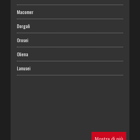
Macomer
Dorgali
Orosei
Oliena
Lanusei
Mostra di più