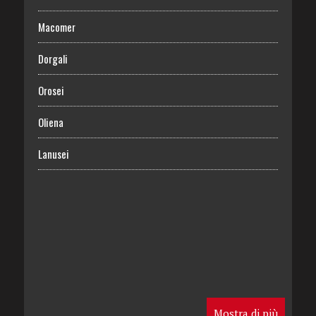
Macomer
Dorgali
Orosei
Oliena
Lanusei
Mostra di più