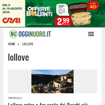
HOME
LOLLOVE
lollove
CRONACA
Lollove entra a far parte dei Borghi più