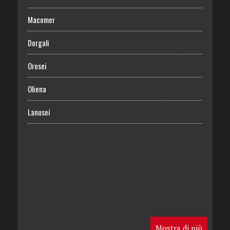
Macomer
Dorgali
Orosei
Oliena
Lanusei
Mostra di più