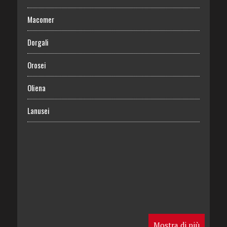
Macomer
Dorgali
Orosei
Oliena
Lanusei
Mostra di più