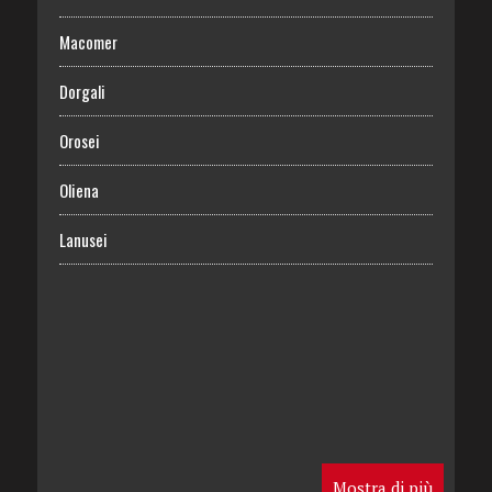
Macomer
Dorgali
Orosei
Oliena
Lanusei
Mostra di più