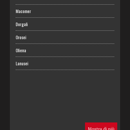
Macomer
Dorgali
Orosei
Oliena
Lanusei
Mostra di più