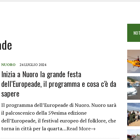
 VIGILI DEL FUOCO IN CAMPO A BUDONI E SAN TEODORO
OSEI: FERITE QUATTRO PERSONE, DUE GRAVI
COME È STATO UCCISO SIMONE CONCAS
NOT
 DOPO IL BAGNO: 19ENNE PIEMONTESE IN FIN DI VITA
ade
NUORO
24 LUGLIO 2024
Inizia a Nuoro la grande festa
dell’Europeade, il programma e cosa c’è da
sapere
Il programma dell’Europeade di Nuoro. Nuoro sarà
il palcoscenico della 59esima edizione
dell’Europeade, il festival europeo del folklore, che
torna in città per la quarta…
Read More→