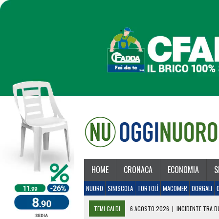
HOME
CRONACA
ECONOMIA
S
NUORO
SINISCOLA
TORTOLÌ
MACOMER
DORGALI
TEMI CALDI
6 AGOSTO 2026
|
INCIDENTE TRA DU