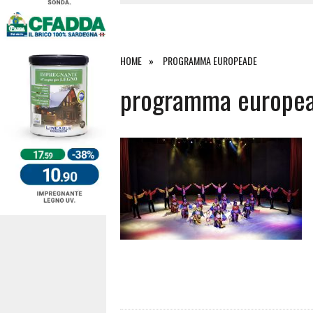
4 AGOSTO 2026
|
ACQUE E SPIAGGE SICURE 2026,
4 AGOSTO 2026
|
SCONTRO SULLA STRADA PER OR
27 LUGLIO 2026
|
OMICIDIO A BARI SARDO, ECCO 
HOME
PROGRAMMA EUROPEADE
7 AGOSTO 2026
|
TANCAU, MALORE SULLA SPIAGGIA
programma europe