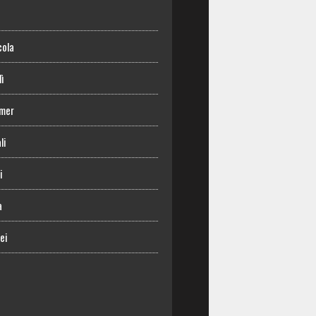
o
cola
lì
mer
li
i
a
ei