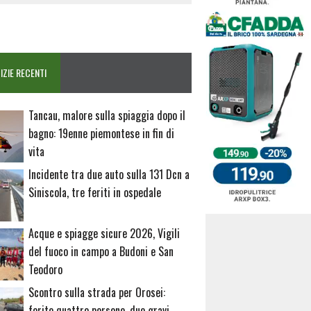
IZIE RECENTI
Tancau, malore sulla spiaggia dopo il
bagno: 19enne piemontese in fin di
vita
Incidente tra due auto sulla 131 Dcn a
Siniscola, tre feriti in ospedale
Acque e spiagge sicure 2026, Vigili
del fuoco in campo a Budoni e San
Teodoro
Scontro sulla strada per Orosei:
ferite quattro persone, due gravi