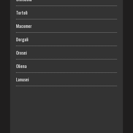
Tortolì
Macomer
Dorgali
Orosei
Oliena
Lanusei