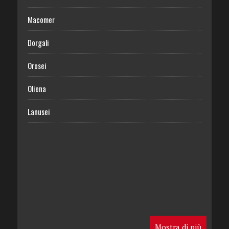
Macomer
Dorgali
Orosei
Oliena
Lanusei
Mostra di più