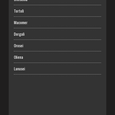
Tortolì
Macomer
Dorgali
Orosei
Oliena
Lanusei