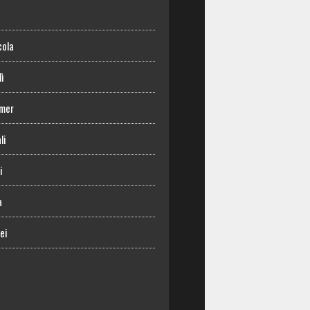
o
cola
lì
mer
li
i
a
ei