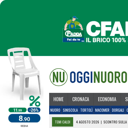
HOME
CRONACA
ECONOMIA
S
NUORO
SINISCOLA
TORTOLÌ
MACOMER
DORGALI
TEMI CALDI
4 AGOSTO 2026
|
SCONTRO SULLA 