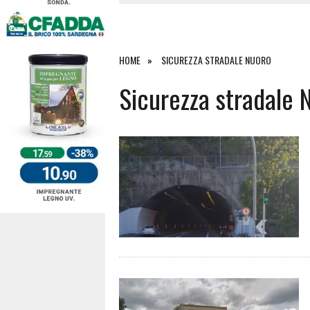
27 LUGLIO 2026
|
OMICIDIO A BARI SARDO, ECCO 
26 LUGLIO 2026
|
PAURA SULLA 389: VIOLENTO SCO
25 LUGLIO 2026
|
OSIDDA, I CARABINIERI INCONTR
HOME
SICUREZZA STRADALE NUORO
4 AGOSTO 2026
|
ACQUE E SPIAGGE SICURE 2026,
Sicurezza stradale 