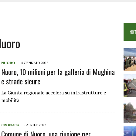
COME È STATO UCCISO SIMONE CONCAS
NTRO TRA 2 AUTO AL BIVIO PER FONNI, 5 FERITI
ANO I CITTADINI: FOCUS SULLE TRUFFE
NOT
 VIGILI DEL FUOCO IN CAMPO A BUDONI E SAN TEODORO
Nuoro
NUORO
14 GENNAIO 2026
Nuoro, 10 milioni per la galleria di Mughina
e strade sicure
La Giunta regionale accelera su infrastrutture e
mobilità
CRONACA
5 APRILE 2023
Comune di Nuoro, una riunione per