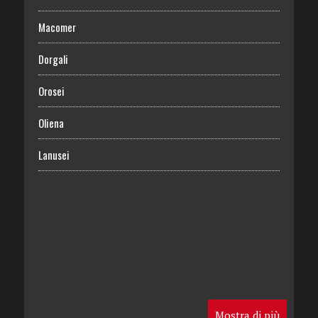
Macomer
Dorgali
Orosei
Oliena
Lanusei
Mostra di più