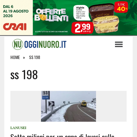
HOME
SS 198
ss 198
LANUSEI
Sette milioni per un anno di lavori sulla