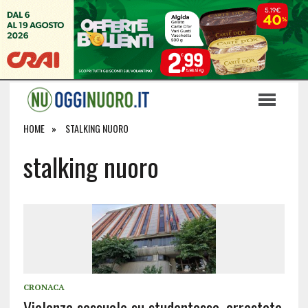
HOME
STALKING NUORO
stalking nuoro
CRONACA
Violenza sessuale su studentessa, arrestato