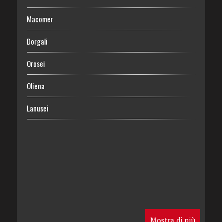
Macomer
Dorgali
Orosei
Oliena
Lanusei
Mostra di più