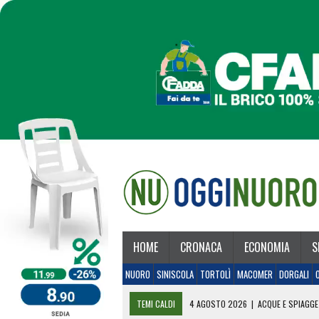
HOME
CRONACA
ECONOMIA
S
NUORO
SINISCOLA
TORTOLÌ
MACOMER
DORGALI
TEMI CALDI
4 AGOSTO 2026
|
ACQUE E SPIAGGE