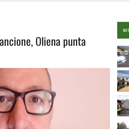
OSEI: FERITE QUATTRO PERSONE, DUE GRAVI
COME È STATO UCCISO SIMONE CONCAS
NTRO TRA 2 AUTO AL BIVIO PER FONNI, 5 FERITI
NOT
ancione, Oliena punta