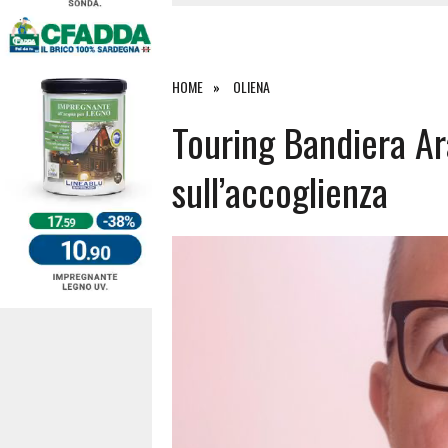
4 AGOSTO 2026
|
SCONTRO SULLA STRADA PER OR
27 LUGLIO 2026
|
OMICIDIO A BARI SARDO, ECCO 
26 LUGLIO 2026
|
PAURA SULLA 389: VIOLENTO SCO
HOME
OLIENA
6 AGOSTO 2026
|
Touring Bandiera Ar
sull’accoglienza