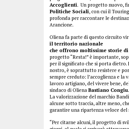
Accoglienti
. Un progetto nuovo, f
Politiche Sociali
, con cui il Touri
profonda per raccontare le destinazi
Arancione.
Oliena fa parte di questo circuito v
il territorio nazionale
che offrono moltissime storie di
progetto “Resta!” è importante, sop
per il significato che si porta dietro.
nostro, è soprattutto resistere e por
sempre creduto: l’accoglienza e la va
lavoro artigiano, del vivere bene, dell
sindaco di Oliena
Bastiano Congiu
.
La valorizzazione del marchio Bandie
alcune sotto traccia, altre meno, ch
garantire una ripartenza veloce del s
“Per citarne alcuni, il progetto di sv
giorni, al quale si arriverà attraver