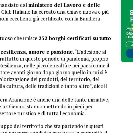
inanziato dal
ministero del Lavoro e delle
ng Club Italiano ha cercato una chiave nuova e più
oni eccellenti già certificate con la Bandiera
irtuoso che unisce
252 borghi certificati su tutto
 resilienza, amore e passione
. “L’adesione al
rattutto in questo periodo di pandemia, proprio
 Resilienza, nelle piccole realtà e nei paesi come il
tare avanti giorno dopo giorno quello in cui si è
lorizzazione dei prodotti, del territorio, del
a cultura, delle tradizioni e tanto altro”, dice il
ra Arancione è anche una delle tante iniziative,
e a Oliena si stanno mettendo in piedi per
ettore turistico e di tutta l’economia.
iluppo del territorio che sta partendo in questi
so un percorso condiviso con tutta la comunità, il