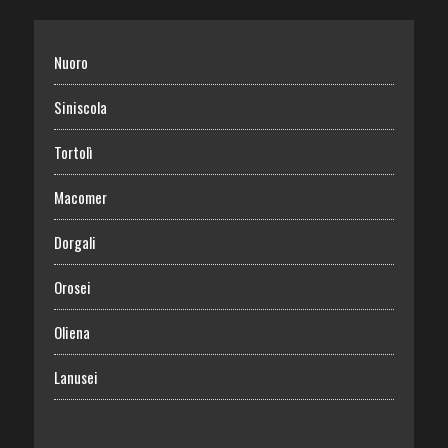
Nuoro
Siniscola
Tortolì
Macomer
Dorgali
Orosei
Oliena
Lanusei