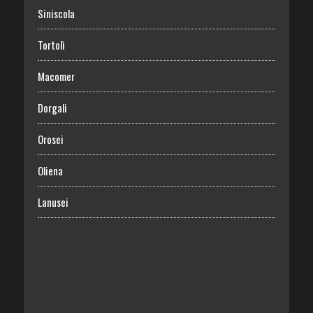
Siniscola
Tortolì
Macomer
Dorgali
Orosei
Oliena
Lanusei