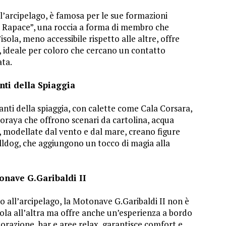
ll’arcipelago, è famosa per le sue formazioni
“Il Rapace”, una roccia a forma di membro che
isola, meno accessibile rispetto alle altre, offre
, ideale per coloro che cercano un contatto
ata.
nti della Spiaggia
anti della spiaggia, con calette come Cala Corsara,
oraya che offrono scenari da cartolina, acqua
ce, modellate dal vento e dal mare, creano figure
lldog, che aggiungono un tocco di magia alla
onave G.Garibaldi II
 all’arcipelago, la Motonave G.Garibaldi II non è
ola all’altra ma offre anche un’esperienza a bordo
storazione, bar e aree relax, garantisce comfort e