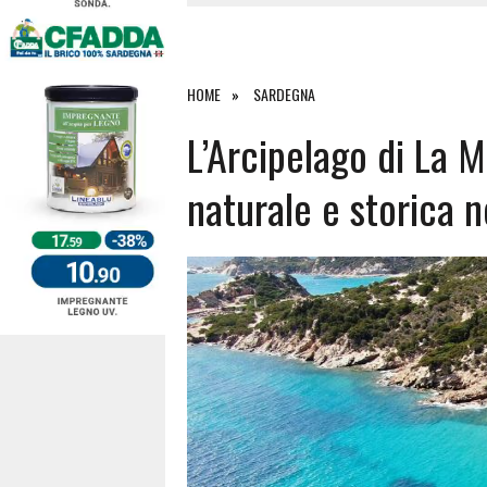
4 AGOSTO 2026
|
ACQUE E SPIAGGE SICURE 2026,
4 AGOSTO 2026
|
SCONTRO SULLA STRADA PER OR
27 LUGLIO 2026
|
OMICIDIO A BARI SARDO, ECCO 
HOME
SARDEGNA
7 AGOSTO 2026
|
TANCAU, MALORE SULLA SPIAGGIA
L’Arcipelago di La 
naturale e storica 