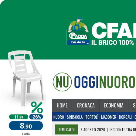
HOME
CRONACA
ECONOMIA
S
NUORO
SINISCOLA
TORTOLÌ
MACOMER
DORGALI
TEMI CALDI
6 AGOSTO 2026
|
INCIDENTE TRA DU