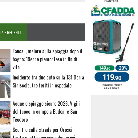
IZIE RECENTI
Tancau, malore sulla spiaggia dopo il
bagno: 19enne piemontese in fin di
vita
Incidente tra due auto sulla 131 Dcn a
Siniscola, tre feriti in ospedale
Acque e spiagge sicure 2026, Vigili
del fuoco in campo a Budoni e San
Teodoro
Scontro sulla strada per Orosei:
ferite quattro persone, due gravi