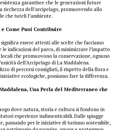
a esistenza garantisce che le generazioni future
la ricchezza dell’arcipelago, promuovendo allo
e che tuteli l’ambiente.
e e Come Puoi Contribuire
significa essere attenti alle scelte che facciamo
e le indicazioni del parco, di minimizzare l’impatto
tà locali che promuovono la conservazione, ognuno
l’unicità dell’Arcipelago di La Maddalena.
zzo di percorsi consigliati, il rispetto della flora e
 iniziative ecologiche, possiamo fare la differenza.
 Maddalena, Una Perla del Mediterraneo che
ogo dove natura, storia e cultura si fondono in
tatori esperienze indimenticabili. Dalle spiagge
e, passando per le iniziative di turismo sostenibile,
i un patrimonio da scoprire, amare e proteggere.