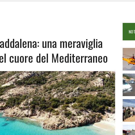
 VIGILI DEL FUOCO IN CAMPO A BUDONI E SAN TEODORO
OSEI: FERITE QUATTRO PERSONE, DUE GRAVI
COME È STATO UCCISO SIMONE CONCAS
NOT
 DOPO IL BAGNO: 19ENNE PIEMONTESE IN FIN DI VITA
Maddalena: una meraviglia
nel cuore del Mediterraneo