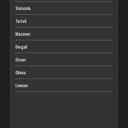
Siniscola
Tortolì
Macomer
Dorgali
Orosei
Oliena
Lanusei