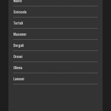
Nuoro
Siniscola
Tortolì
Macomer
Dorgali
Orosei
Oliena
Lanusei