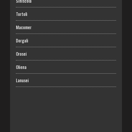
Siniscola
Tortolì
Macomer
Dorgali
Orosei
Oliena
Lanusei