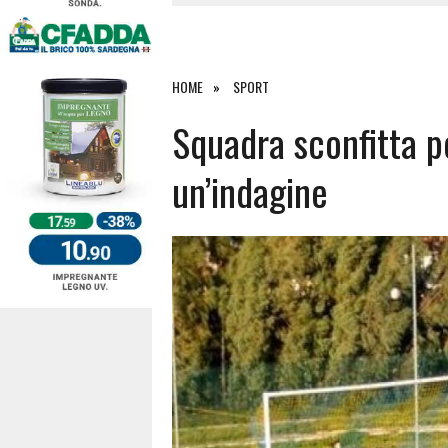
4 AGOSTO 2026
|
ACQUE E SPIAGGE SICURE 2026,
4 AGOSTO 2026
|
SCONTRO SULLA STRADA PER OR
27 LUGLIO 2026
|
OMICIDIO A BARI SARDO, ECCO 
HOME
SPORT
7 AGOSTO 2026
|
TANCAU, MALORE SULLA SPIAGGIA
Squadra sconfitta pe
un’indagine