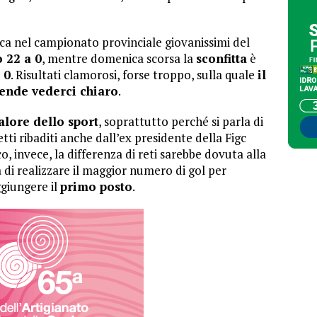
oca nel campionato provinciale giovanissimi del
 22 a 0
, mentre domenica scorsa la
sconfitta
è
 0
. Risultati clamorosi, forse troppo, sulla quale
il
tende vederci chiaro
.
alore dello sport
, soprattutto perché si parla di
etti ribaditi anche dall’ex presidente della Figc
co, invece, la differenza di reti sarebbe dovuta alla
a
di realizzare il maggior numero di gol per
ggiungere il
primo posto
.