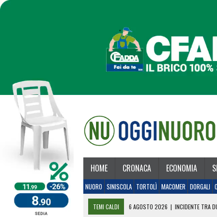
HOME
CRONACA
ECONOMIA
S
NUORO
SINISCOLA
TORTOLÌ
MACOMER
DORGALI
TEMI CALDI
6 AGOSTO 2026
|
INCIDENTE TRA DU