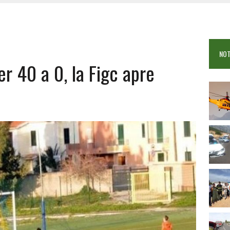
 VIGILI DEL FUOCO IN CAMPO A BUDONI E SAN TEODORO
OSEI: FERITE QUATTRO PERSONE, DUE GRAVI
COME È STATO UCCISO SIMONE CONCAS
NOT
 DOPO IL BAGNO: 19ENNE PIEMONTESE IN FIN DI VITA
r 40 a 0, la Figc apre