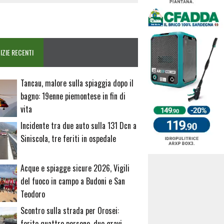
IZIE RECENTI
Tancau, malore sulla spiaggia dopo il
bagno: 19enne piemontese in fin di
vita
Incidente tra due auto sulla 131 Dcn a
Siniscola, tre feriti in ospedale
Acque e spiagge sicure 2026, Vigili
del fuoco in campo a Budoni e San
Teodoro
Scontro sulla strada per Orosei:
ferite quattro persone, due gravi