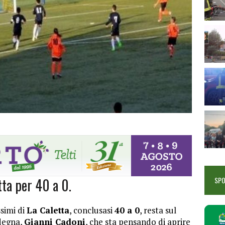
tta per 40 a 0.
SP
ssimi di
La Caletta
, conclusasi
40 a 0
, resta sul
rdegna,
Gianni Cadoni
, che sta pensando di aprire