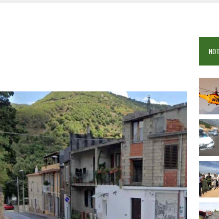
 VIGILI DEL FUOCO IN CAMPO A BUDONI E SAN TEODORO
OSEI: FERITE QUATTRO PERSONE, DUE GRAVI
COME È STATO UCCISO SIMONE CONCAS
NOT
 DOPO IL BAGNO: 19ENNE PIEMONTESE IN FIN DI VITA