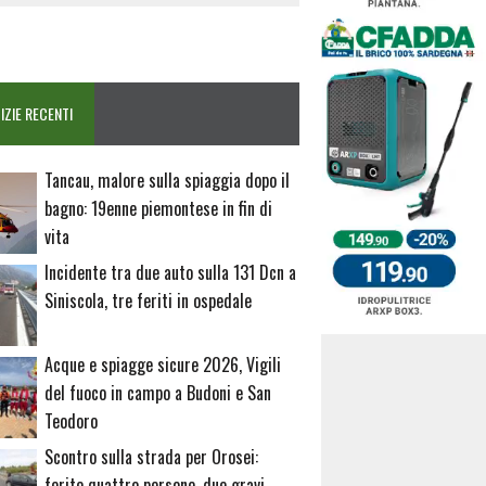
IZIE RECENTI
Tancau, malore sulla spiaggia dopo il
bagno: 19enne piemontese in fin di
vita
Incidente tra due auto sulla 131 Dcn a
Siniscola, tre feriti in ospedale
Acque e spiagge sicure 2026, Vigili
del fuoco in campo a Budoni e San
Teodoro
Scontro sulla strada per Orosei:
ferite quattro persone, due gravi