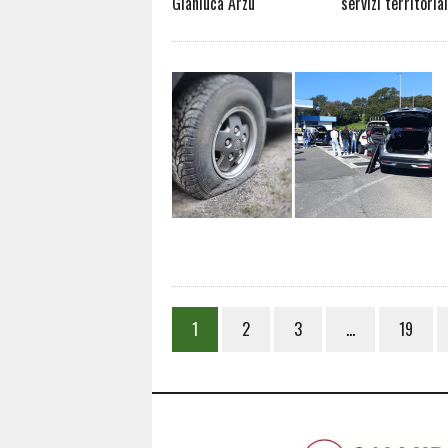
Gianluca Arzu
servizi territorial
1
2
3
…
19