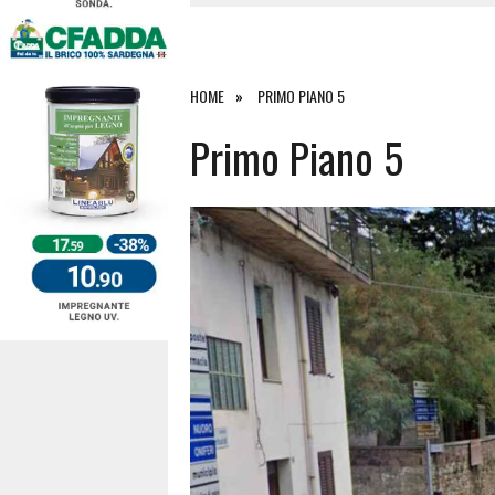
4 AGOSTO 2026
|
ACQUE E SPIAGGE SICURE 2026,
4 AGOSTO 2026
|
SCONTRO SULLA STRADA PER OR
27 LUGLIO 2026
|
OMICIDIO A BARI SARDO, ECCO 
HOME
PRIMO PIANO 5
7 AGOSTO 2026
|
TANCAU, MALORE SULLA SPIAGGIA
Primo Piano 5