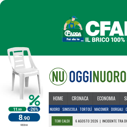
HOME
CRONACA
ECONOMIA
S
NUORO
SINISCOLA
TORTOLÌ
MACOMER
DORGALI
TEMI CALDI
6 AGOSTO 2026
|
INCIDENTE TRA DU