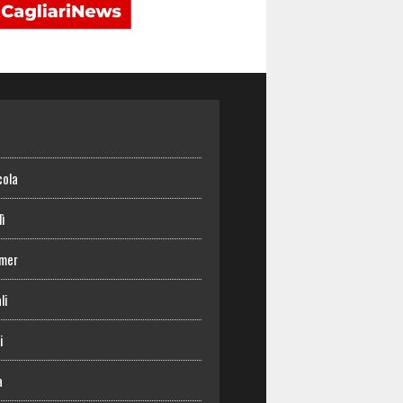
o
cola
lì
mer
li
i
a