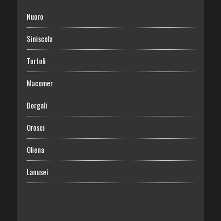
Nuoro
Siniscola
Tortolì
Macomer
Dorgali
Orosei
Oliena
Lanusei