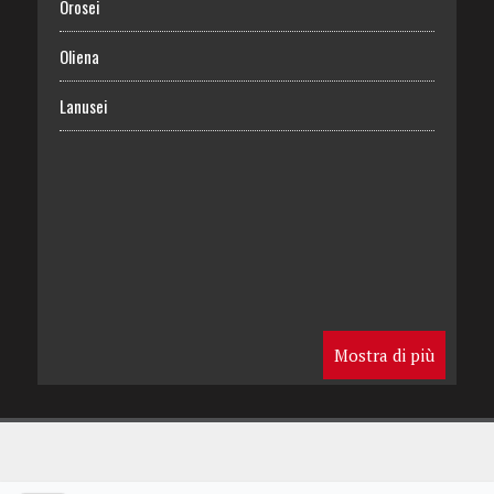
Orosei
Oliena
Lanusei
Mostra di più