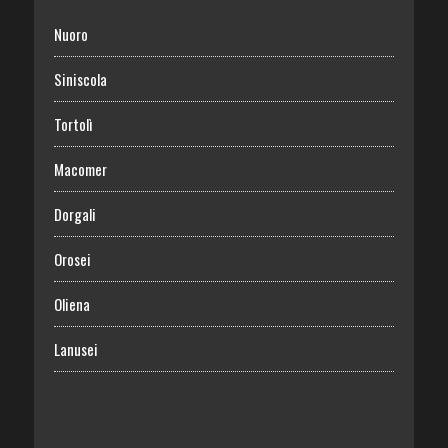
Nuoro
Siniscola
Tortolì
Macomer
Dorgali
Orosei
Oliena
Lanusei