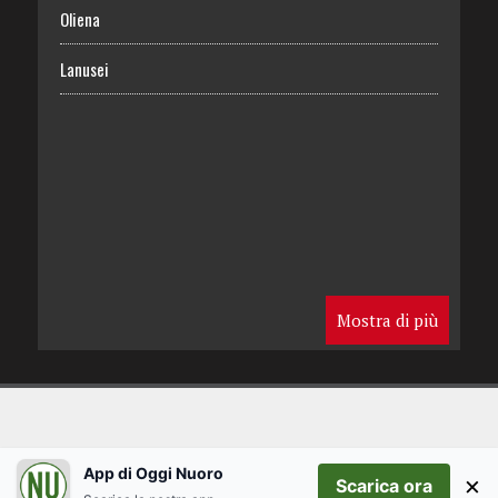
Oliena
Lanusei
Mostra di più
App di Oggi Nuoro
×
Scarica ora