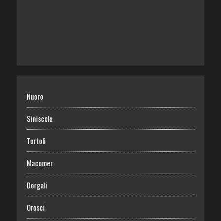
Nuoro
Siniscola
Tortolì
Macomer
Dorgali
Orosei