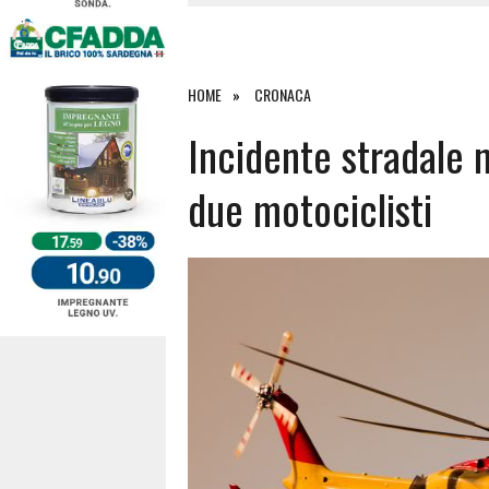
4 AGOSTO 2026
|
ACQUE E SPIAGGE SICURE 2026,
4 AGOSTO 2026
|
SCONTRO SULLA STRADA PER OR
27 LUGLIO 2026
|
OMICIDIO A BARI SARDO, ECCO 
HOME
CRONACA
7 AGOSTO 2026
|
TANCAU, MALORE SULLA SPIAGGIA
Incidente stradale n
due motociclisti