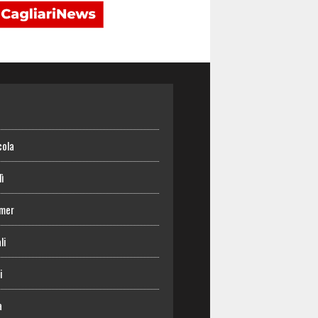
o
cola
lì
mer
li
i
a