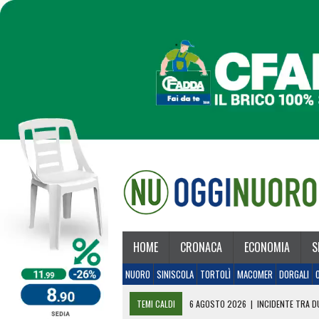
HOME
CRONACA
ECONOMIA
S
NUORO
SINISCOLA
TORTOLÌ
MACOMER
DORGALI
TEMI CALDI
6 AGOSTO 2026
|
INCIDENTE TRA DU