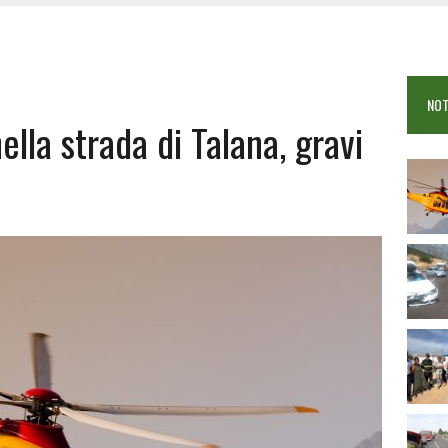
 VIGILI DEL FUOCO IN CAMPO A BUDONI E SAN TEODORO
OSEI: FERITE QUATTRO PERSONE, DUE GRAVI
COME È STATO UCCISO SIMONE CONCAS
NOT
 DOPO IL BAGNO: 19ENNE PIEMONTESE IN FIN DI VITA
ella strada di Talana, gravi