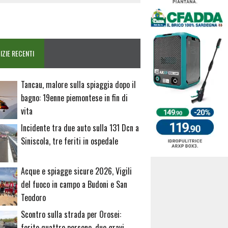
IZIE RECENTI
Tancau, malore sulla spiaggia dopo il
bagno: 19enne piemontese in fin di
vita
Incidente tra due auto sulla 131 Dcn a
Siniscola, tre feriti in ospedale
Acque e spiagge sicure 2026, Vigili
del fuoco in campo a Budoni e San
Teodoro
Scontro sulla strada per Orosei:
ferite quattro persone, due gravi