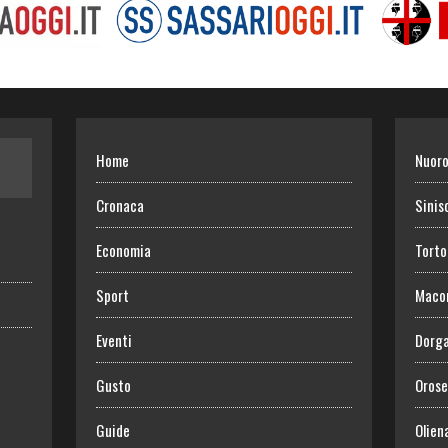
Home
Nuor
Cronaca
Sinis
Economia
Torto
Sport
Maco
Eventi
Dorga
Gusto
Orose
Guide
Olien