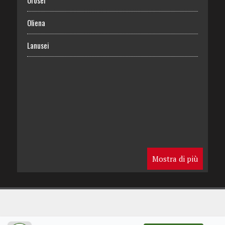
Orosei
Oliena
Lanusei
Mostra di più