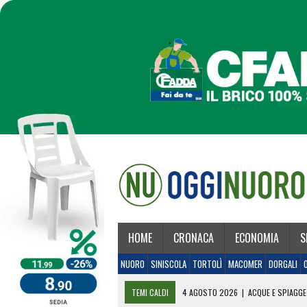
HOME
CRONACA
ECONOMIA
S
NUORO
SINISCOLA
TORTOLÌ
MACOMER
DORGALI
TEMI CALDI
4 AGOSTO 2026
|
ACQUE E SPIAGGE