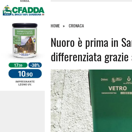
4 AGOSTO 2026
|
SCONTRO SULLA STRADA PER OR
27 LUGLIO 2026
|
OMICIDIO A BARI SARDO, ECCO 
26 LUGLIO 2026
|
PAURA SULLA 389: VIOLENTO SCO
HOME
CRONACA
6 AGOSTO 2026
|
Nuoro è prima in Sa
differenziata grazie