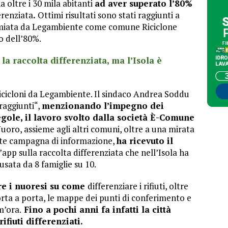
 oltre i 30 mila abitanti
ad aver superato l’80%
erenziata
.
Ottimi risultati sono stati raggiunti a
remiata da Legambiente come comune Riciclone
o dell’80%.
la raccolta differenziata, ma l’Isola è
ricicloni da Legambiente. Il sindaco Andrea Soddu
 raggiunti“,
menzionando l’impegno dei
egole, il lavoro svolto dalla società È-Comune
uoro, assieme agli altri comuni, oltre a una mirata
nte campagna di informazione,
ha ricevuto il
 l’app sulla raccolta differenziata che nell’Isola ha
usata da 8 famiglie su 10.
re i nuoresi su come
differenziare i rifiuti, oltre
porta a porta, le mappe dei punti di conferimento e
m’ora.
Fino a pochi anni fa infatti la città
ifiuti differenziati.