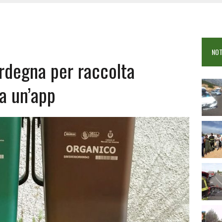
OSEI: FERITE QUATTRO PERSONE, DUE GRAVI
COME È STATO UCCISO SIMONE CONCAS
NTRO TRA 2 AUTO AL BIVIO PER FONNI, 5 FERITI
NOT
rdegna per raccolta
 a un’app