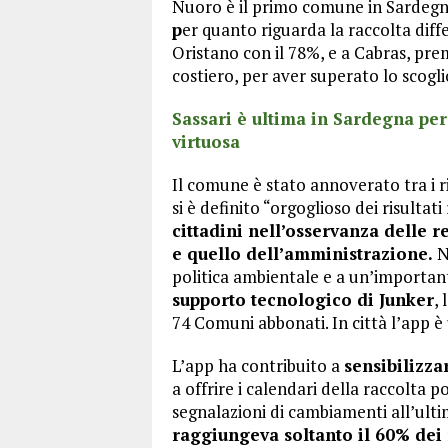
Nuoro è il primo comune in Sardegna
p
er quanto riguarda la raccolta diff
Oristano con il 78%, e a Cabras, p
costiero, per aver superato lo scogli
Sassari è ultima in Sardegna per 
virtuosa
Il comune è stato annoverato tra i 
si è definito “orgoglioso dei risultati
cittadini nell’osservanza delle r
e quello dell’amministrazione.
N
politica ambientale e a un’importa
supporto tecnologico di Junker
,
74 Comuni abbonati. In città l’app è 
L’app ha contribuito a
sensibilizza
a offrire i calendari della raccolta 
segnalazioni di cambiamenti all’ulti
raggiungeva soltanto il 60% dei r