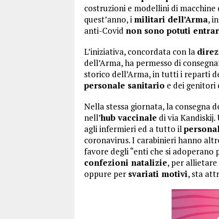
costruzioni e modellini di macchine 
quest’anno, i
militari dell’Arma
, i
anti-Covid
non sono potuti entra
L’iniziativa, concordata con la
direz
dell’Arma, ha permesso di consegn
storico dell’Arma, in tutti i repart
personale sanitario
e dei genitori 
Nella stessa giornata, la consegna d
nell’
hub vaccinale
di via Kandiskij.
agli infermieri ed a tutto il
personal
coronavirus. I carabinieri hanno alt
favore degli “enti che si adoperano 
confezioni natalizie
, per allietar
oppure per
svariati motivi
, sta at