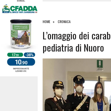
4 AGOSTO 2026
|
SCONTRO SULLA STRADA PER OR
27 LUGLIO 2026
|
OMICIDIO A BARI SARDO, ECCO 
26 LUGLIO 2026
|
PAURA SULLA 389: VIOLENTO SCO
HOME
CRONACA
6 AGOSTO 2026
|
L’omaggio dei carabi
pediatria di Nuoro