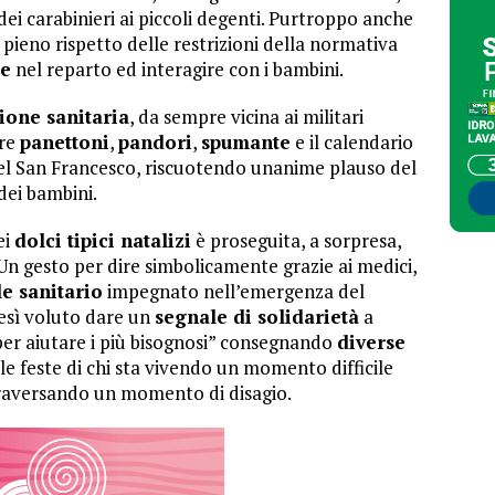
dei carabinieri ai piccoli degenti. Purtroppo anche
n pieno rispetto delle restrizioni della normativa
re
nel reparto ed interagire con i bambini.
ione sanitaria
, da sempre vicina ai militari
are
panettoni
,
pandori
,
spumante
e il calendario
i del San Francesco, riscuotendo unanime plauso del
dei bambini.
ei
dolci tipici natalizi
è proseguita, a sorpresa,
 Un gesto per dire simbolicamente grazie ai medici,
e sanitario
impegnato nell’emergenza del
resì voluto dare un
segnale di solidarietà
a
per aiutare i più bisognosi” consegnando
diverse
e le feste di chi sta vivendo un momento difficile
traversando un momento di disagio.