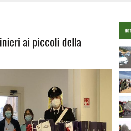
OSEI: FERITE QUATTRO PERSONE, DUE GRAVI
COME È STATO UCCISO SIMONE CONCAS
NTRO TRA 2 AUTO AL BIVIO PER FONNI, 5 FERITI
NOT
nieri ai piccoli della