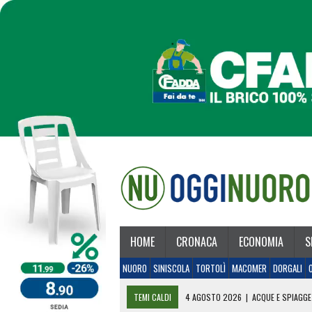
HOME
CRONACA
ECONOMIA
S
NUORO
SINISCOLA
TORTOLÌ
MACOMER
DORGALI
TEMI CALDI
4 AGOSTO 2026
|
ACQUE E SPIAGGE