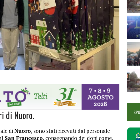
ri di Nuoro.
SP
ale di
Nuoro
, sono stati ricevuti dal personale
el San Francesco
, consegnando dei doni come,