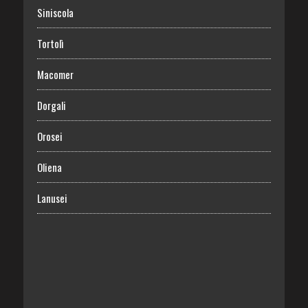
Siniscola
Tortolì
Macomer
Dorgali
Orosei
Oliena
Lanusei