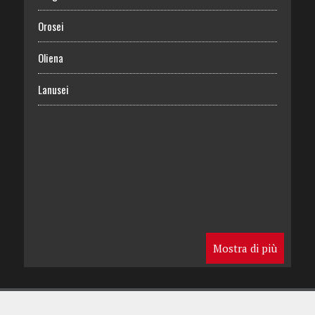
Orosei
Oliena
Lanusei
Mostra di più