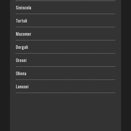
Siniscola
Tortolì
Macomer
Dorgali
Orosei
Oliena
Lanusei