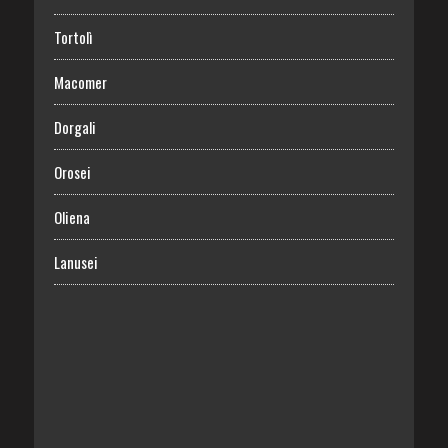
Tortolì
Macomer
Dorgali
Orosei
Oliena
Lanusei