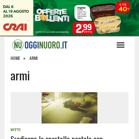
HOME
ARMI
armi
BITTI
Sradicano lo sportello postale con