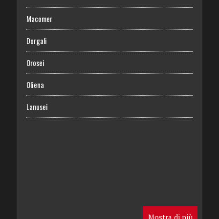
Macomer
Dorgali
Orosei
Oliena
Lanusei
Mostra di più