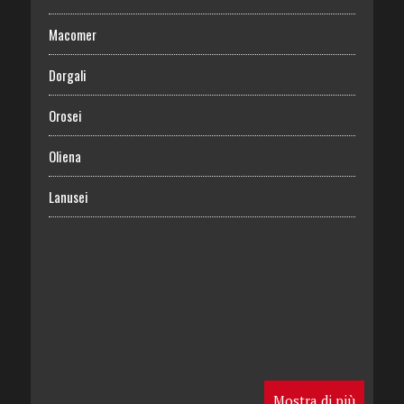
Macomer
Dorgali
Orosei
Oliena
Lanusei
Mostra di più