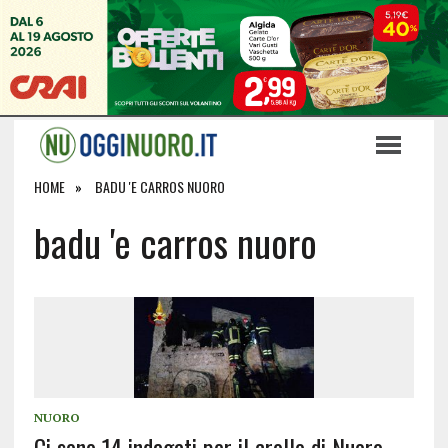
HOME
BADU 'E CARROS NUORO
badu 'e carros nuoro
NUORO
Ci sono 14 indagati per il crollo di Nuoro