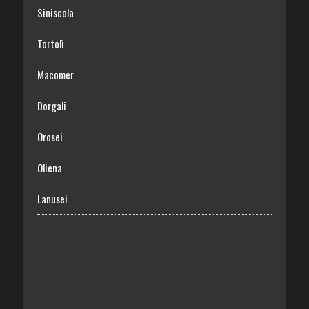
Siniscola
Tortolì
Macomer
Dorgali
Orosei
Oliena
Lanusei