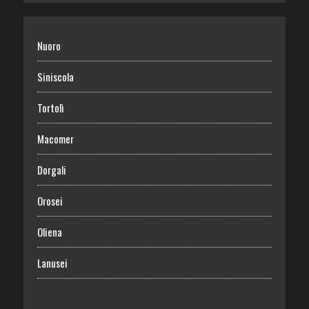
Nuoro
Siniscola
Tortolì
Macomer
Dorgali
Orosei
Oliena
Lanusei