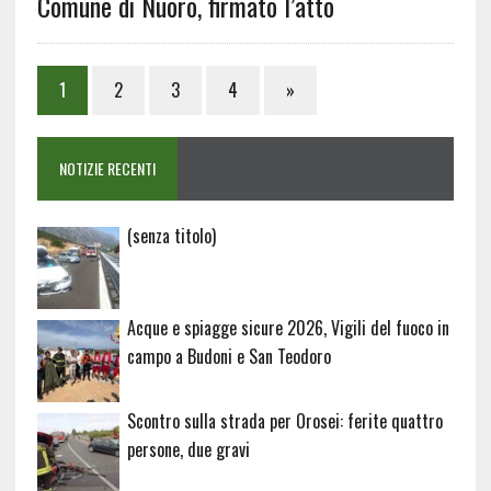
Comune di Nuoro, firmato l’atto
1
2
3
4
»
NOTIZIE RECENTI
Articolo
(senza titolo)
20729
Acque e spiagge sicure 2026, Vigili del fuoco in
campo a Budoni e San Teodoro
Scontro sulla strada per Orosei: ferite quattro
persone, due gravi