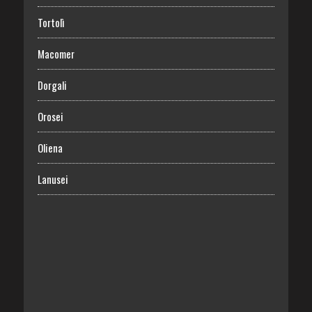
Tortolì
Macomer
Dorgali
Orosei
Oliena
Lanusei