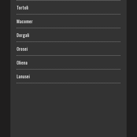
Tortolì
Macomer
Dorgali
Orosei
Oliena
Lanusei