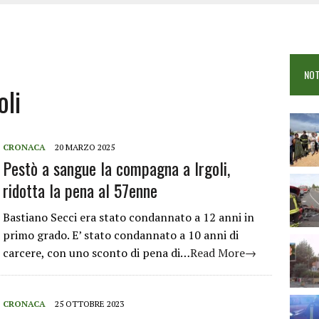
COME È STATO UCCISO SIMONE CONCAS
NTRO TRA 2 AUTO AL BIVIO PER FONNI, 5 FERITI
ANO I CITTADINI: FOCUS SULLE TRUFFE
NOT
 VIGILI DEL FUOCO IN CAMPO A BUDONI E SAN TEODORO
oli
CRONACA
20 MARZO 2025
Pestò a sangue la compagna a Irgoli,
ridotta la pena al 57enne
Bastiano Secci era stato condannato a 12 anni in
primo grado. E’ stato condannato a 10 anni di
carcere, con uno sconto di pena di…
Read More→
CRONACA
25 OTTOBRE 2023