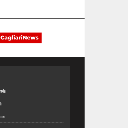
o
cola
lì
mer