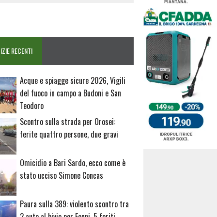
IZIE RECENTI
Acque e spiagge sicure 2026, Vigili
del fuoco in campo a Budoni e San
Teodoro
Scontro sulla strada per Orosei:
ferite quattro persone, due gravi
Omicidio a Bari Sardo, ecco come è
stato ucciso Simone Concas
Paura sulla 389: violento scontro tra
2 auto al bivio per Fonni, 5 feriti