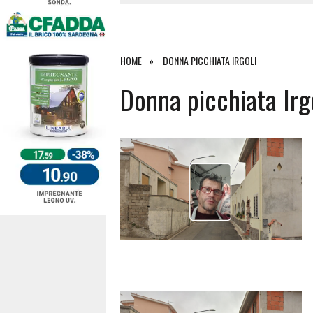
27 LUGLIO 2026
|
OMICIDIO A BARI SARDO, ECCO 
26 LUGLIO 2026
|
PAURA SULLA 389: VIOLENTO SCO
25 LUGLIO 2026
|
OSIDDA, I CARABINIERI INCONTR
HOME
DONNA PICCHIATA IRGOLI
4 AGOSTO 2026
|
ACQUE E SPIAGGE SICURE 2026,
Donna picchiata Irg