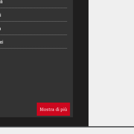
li
i
a
ei
Mostra di più