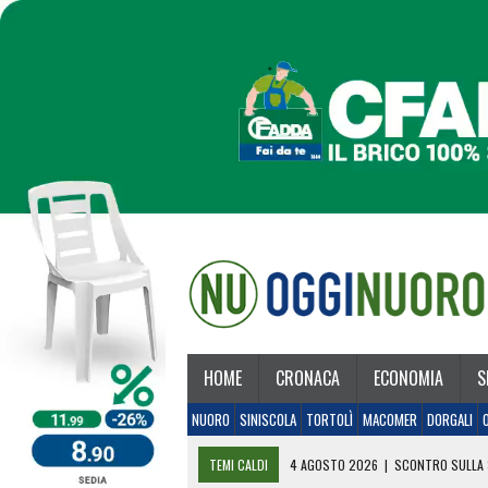
HOME
CRONACA
ECONOMIA
S
NUORO
SINISCOLA
TORTOLÌ
MACOMER
DORGALI
TEMI CALDI
4 AGOSTO 2026
|
SCONTRO SULLA 