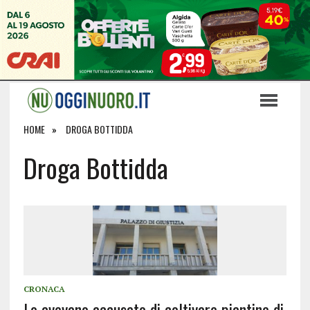
HOME
DROGA BOTTIDDA
Droga Bottidda
CRONACA
Lo avevano accusato di coltivare piantine di