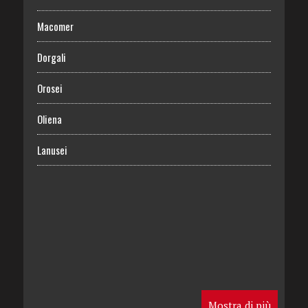
Macomer
Dorgali
Orosei
Oliena
Lanusei
Mostra di più