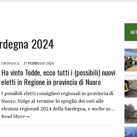
COME È STATO UCCISO SIMONE CONCAS
NTRO TRA 2 AUTO AL BIVIO PER FONNI, 5 FERITI
ANO I CITTADINI: FOCUS SULLE TRUFFE
NOT
 VIGILI DEL FUOCO IN CAMPO A BUDONI E SAN TEODORO
sardegna 2024
CRONACA
27 FEBBRAIO 2024
Ha vinto Todde, ecco tutti i (possibili) nuovi
eletti in Regione in provincia di Nuoro
I possibili eletti consiglieri regionali in provincia di
Nuoro. Volge al termine lo spoglio dei voti alle
elezioni regionali 2024 della Sardegna, e anche se…
Read More→