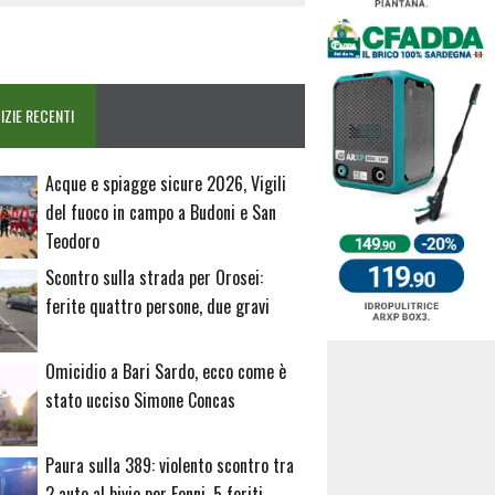
IZIE RECENTI
Acque e spiagge sicure 2026, Vigili
del fuoco in campo a Budoni e San
Teodoro
Scontro sulla strada per Orosei:
ferite quattro persone, due gravi
Omicidio a Bari Sardo, ecco come è
stato ucciso Simone Concas
Paura sulla 389: violento scontro tra
2 auto al bivio per Fonni, 5 feriti