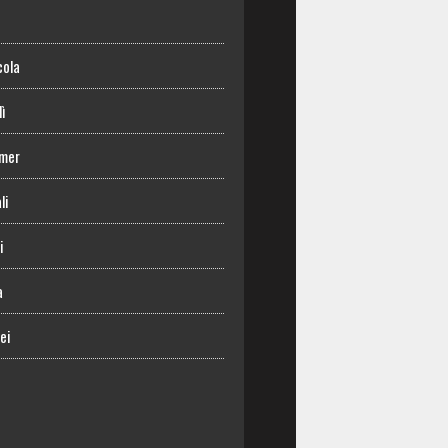
o
cola
lì
mer
li
i
a
ei