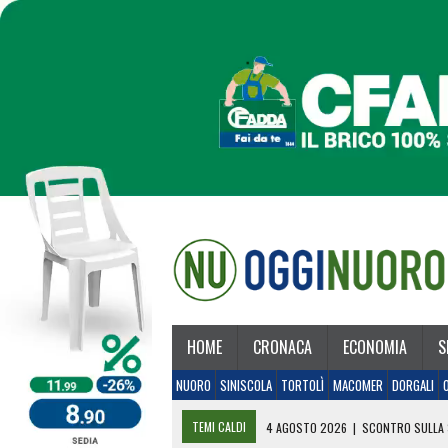
HOME
CRONACA
ECONOMIA
S
NUORO
SINISCOLA
TORTOLÌ
MACOMER
DORGALI
TEMI CALDI
4 AGOSTO 2026
|
SCONTRO SULLA 