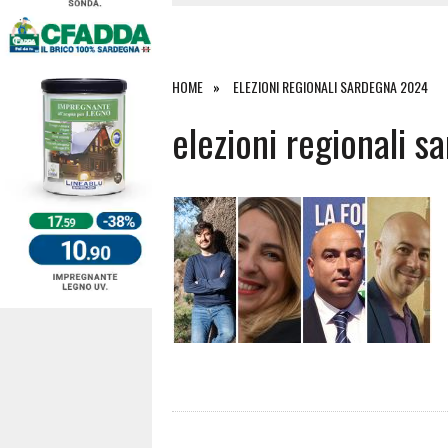
27 LUGLIO 2026
|
OMICIDIO A BARI SARDO, ECCO 
26 LUGLIO 2026
|
PAURA SULLA 389: VIOLENTO SCO
25 LUGLIO 2026
|
OSIDDA, I CARABINIERI INCONTR
HOME
ELEZIONI REGIONALI SARDEGNA 2024
4 AGOSTO 2026
|
ACQUE E SPIAGGE SICURE 2026,
elezioni regionali 